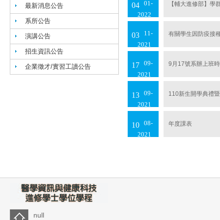
01
【輔大進修部】學
04
最新消息公告
2022
系所公告
11
有關學生因防疫接
03
演講公告
2021
招生資訊公告
09
9月17號系辦上班
17
企業徵才/實習工讀公告
2021
09
110新生開學典禮
13
2021
08
年度課表
10
2021
null